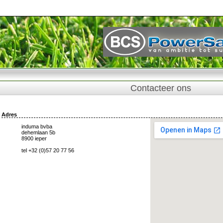
Contacteer ons
Adres
induma bvba
dehemlaan 5b
8900 ieper
tel +32 (0)57 20 77 56