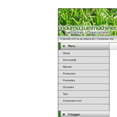
U bevindt zich nu op
induma.be
/
Contacteer ons
Home
Ons bedrijf
Nieuws
Producten
Promoties
Occasies
Tips
Contacteer ons